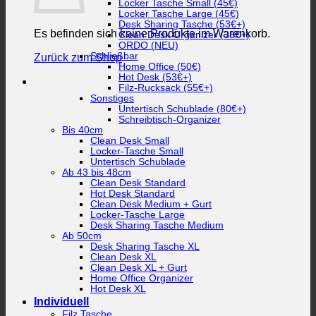
Locker Tasche Small (45€)
Locker Tasche Large (45€)
Desk Sharing Tasche (53€+)
Es befinden sich keine Produkte im Warenkorb.
Clean Desk Organizer (38€+)
ORDO (NEU)
Schließbar
Zurück zum Shop
Home Office (50€)
Hot Desk (53€+)
Filz-Rucksack (55€+)
Sonstiges
Untertisch Schublade (80€+)
Schreibtisch-Organizer
Bis 40cm
Clean Desk Small
Locker-Tasche Small
Untertisch Schublade
Ab 43 bis 48cm
Clean Desk Standard
Hot Desk Standard
Clean Desk Medium + Gurt
Locker-Tasche Large
Desk Sharing Tasche Medium
Ab 50cm
Desk Sharing Tasche XL
Clean Desk XL
Clean Desk XL + Gurt
Home Office Organizer
Hot Desk XL
Individuell
Filz Tasche