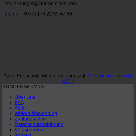
Email: krueger@classic-slash.com
Telefon: +49 (0) 176 22 99 47 60
* Alle Preise inkl. Mehrwertsteuer zzgl.
Versandkosten in AT
& CH
KUNDENSERVICE
Über Uns
FAQ
AGB
Widerrufsbelehrung
Zahlungsarten
Datenschutzbelehrung
Versandarten
Kontakt