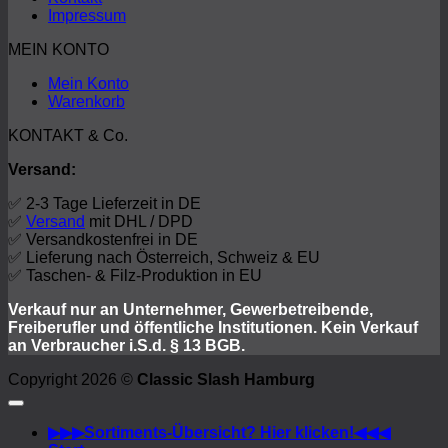
Impressum
MEIN KONTO
Mein Konto
Warenkorb
KONTAKT & Co.
Versand:
✅ 2-3 Tage Lieferzeit in DE
✅
Versand
mit DHL / DPD
✅ Versandkostenfrei in DE
✅ Lieferung nach Österreich, Schweiz & EU
✅ Taschen- & Filz-Produktion in EU
Verkauf nur an Unternehmer, Gewerbetreibende,
Freiberufler
und öffentliche Institutionen.
Kein Verkauf
an Verbraucher i.S.d. § 13 BGB.
Copyright 2026 ©
Classic Slash Hamburg
▶︎▶︎▶︎Sortiments-Übersicht? Hier klicken!◀︎◀︎◀︎