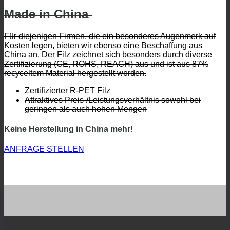
Made in China
Für diejenigen Firmen, die ein besonderes Augenmerk auf
Kosten legen, bieten wir ebenso eine Beschaffung aus
China an. Der Filz zeichnet sich besonders durch diverse
Zertifizierung (CE, ROHS, REACH) aus und ist aus 87%
recyceltem Material hergestellt worden.
Zertifizierter R-PET Filz
Attraktives Preis-/Leistungsverhältnis sowohl bei
geringen als auch hohen Mengen
Keine Herstellung in China mehr!
ANFRAGE STELLEN