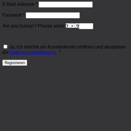
Erforderlich
E-Mail-Adresse
*
Erforderlich
Passwort
*
Are you human? Please solve:
Ja, ich möchte ein Kundenkonto eröffnen und akzeptiere
Erforderlich
die
Datenschutzerklärung
.
*
Registrieren
Weitere Informationen über den gesperrten Inhalt.