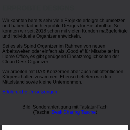
ERPROBTE DESIGNS
Wir konnten bereits sehr viele Projekte erfolgreich umsetzen
und haben dadurch erprobte Designs für Sie abrufbar. So
konnten wir seit 2018 schon mit vielen Kunden maßgefertigte
und individuelle Organizer entwickeln.
Sei es als Spind Organizer im Rahmen von neuen
Arbeitswelten oder einfach als „Goodie“ für Mitarbeiter im
Home Office, es gibt genügend Einsatzmöglichkeiten der
Clean Desk Organizer.
Wir arbeiten mit DAX Konzernen aber auch mit öffentlichen
Körperschaften zusammen. Ebenso beliefern wir den
Mittelstand sowie kleine Unternehmen.
Erfolgreiche Umsetzungen
Bild: Sonderanfertigung mit Tastatur-Fach
(Tasche:
Desk Sharing Tasche
)