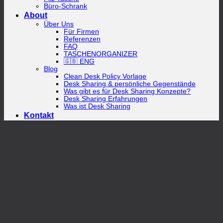
Büro-Schrank
About
Über Uns
Für Firmen
Referenzen
FAQ
TASCHENORGANIZER
🇬🇧 ENG
Blog
Clean Desk Policy Vorlage
Desk Sharing & persönliche Gegenstände
Was gibt es für Desk Sharing Konzepte?
Desk Sharing Erfahrungen
Was ist Desk Sharing
Kontakt