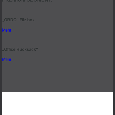
„ORDO“ Filz box
Mehr
„Office Rucksack“
Mehr