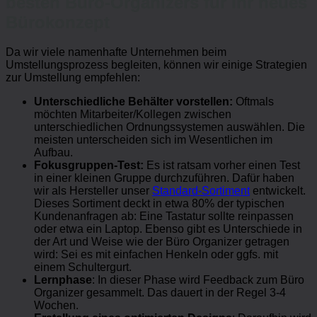
besten Büro-Organizers für Ihr neues
Bürokonzept
Da wir viele namenhafte Unternehmen beim
Umstellungsprozess begleiten, können wir einige Strategien
zur Umstellung empfehlen:
Unterschiedliche Behälter vorstellen:
Oftmals
möchten Mitarbeiter/Kollegen zwischen
unterschiedlichen Ordnungssystemen auswählen. Die
meisten unterscheiden sich im Wesentlichen im
Aufbau.
Fokusgruppen-Test:
Es ist ratsam vorher einen Test
in einer kleinen Gruppe durchzuführen. Dafür haben
wir als Hersteller unser
Standard-Sortiment
entwickelt.
Dieses Sortiment deckt in etwa 80% der typischen
Kundenanfragen ab: Eine Tastatur sollte reinpassen
oder etwa ein Laptop. Ebenso gibt es Unterschiede in
der Art und Weise wie der Büro Organizer getragen
wird: Sei es mit einfachen Henkeln oder ggfs. mit
einem Schultergurt.
Lernphase
: In dieser Phase wird Feedback zum Büro
Organizer gesammelt. Das dauert in der Regel 3-4
Wochen.