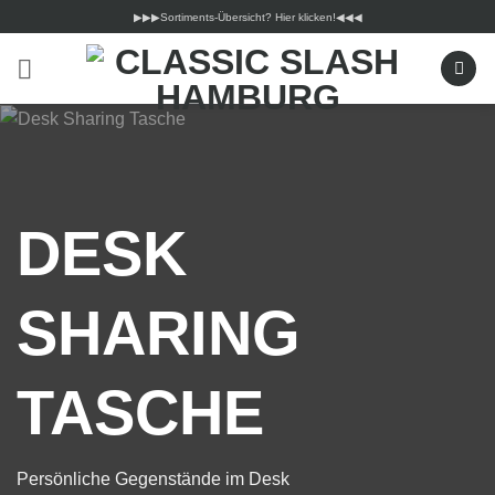
Zum
▶︎▶︎▶︎Sortiments-Übersicht? Hier klicken!◀︎◀︎◀︎
Inhalt
springen
DESK
SHARING
TASCHE
Persönliche Gegenstände im Desk