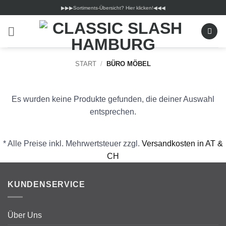
Zum
▶︎▶︎▶︎Sortiments-Übersicht? Hier klicken!◀︎◀︎◀︎
Inhalt
springen
START
/
BÜRO MÖBEL
Es wurden keine Produkte gefunden, die deiner Auswahl
entsprechen.
* Alle Preise inkl. Mehrwertsteuer zzgl.
Versandkosten in AT &
CH
KUNDENSERVICE
Über Uns